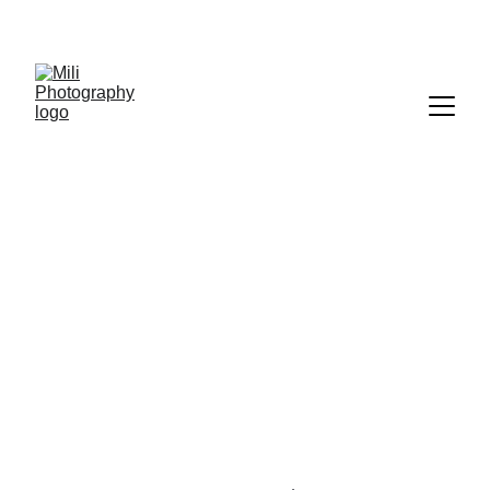
IMMORTALISEZ VOS MOMENTS  
UNIQUES AVEC MILI PHOTOGRAPHY !
RESTAURANTS / CAFES