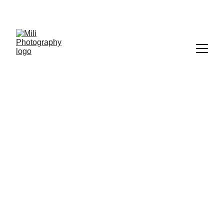
IMMORTALISEZ VOS MOMENTS  
UNIQUES AVEC MILI PHOTOGRAPHY !
Mili Photography 
Photographe Lifestyle & Portrait Nantes, France & 
International
 contact@miliphotography.fr
PRESTATIONS 
Mariages
Portraits & Famille 
Professionnels 
Événements 